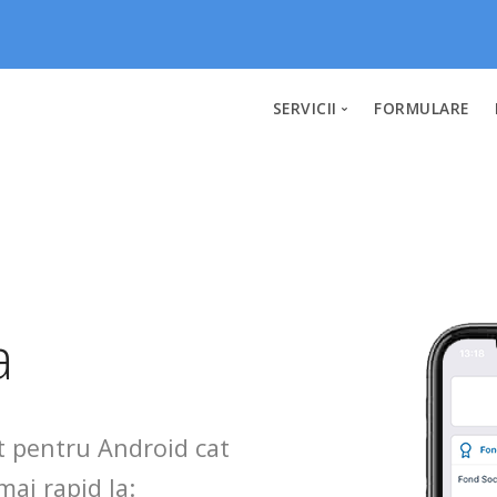
SERVICII
FORMULARE
Fonduri
Imprumuturi
Calculatorul de rate
a
at pentru Android cat
mai rapid la: