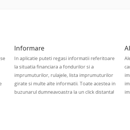
Informare
A
 se
In aplicatie puteti regasi informatii referitoare
Al
la situatia financiara a fondurilor si a
ca
imprumuturilor, rulajele, lista imprumuturilor
im
e
girate si multe alte informatii. Toate acestea in
im
buzunarul dumneavoastra la un click distanta!
im