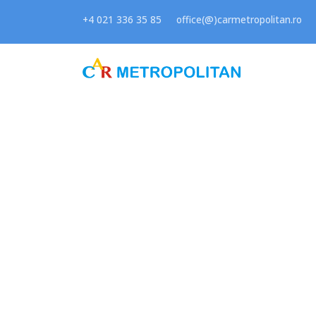
+4 021 336 35 85
office(@)carmetropolitan.ro