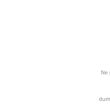
Ne 
dumn