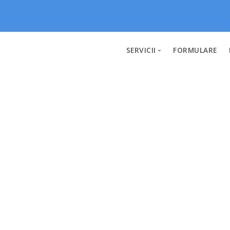
SERVICII
FORMULARE
Fonduri
Imprumuturi
Calculatorul de rate