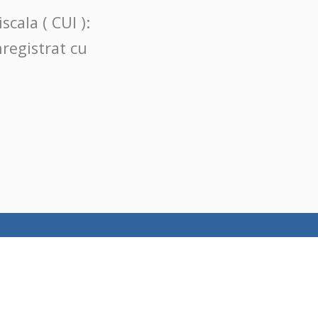
cala ( CUI ):
nregistrat cu